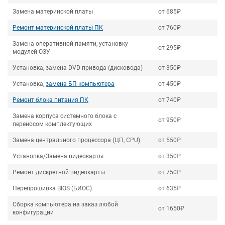
Замена материнской платы
от 685₽
Ремонт материнской платы ПК
от 760₽
Замена оперативной памяти, установку
от 295₽
модулей ОЗУ
Установка, замена DVD привода (дисковода)
от 350₽
Установка,
замена БП компьютера
от 450₽
Ремонт блока питания ПК
от 740₽
Замена корпуса системного блока с
от 950₽
переносом комплектующих
Замена центрального процессора (ЦП, CPU)
от 550₽
Установка/Замена видеокарты
от 350₽
Ремонт дискретной видеокарты
от 750₽
Перепрошивка BIOS (БИОС)
от 635₽
Сборка компьютера на заказ любой
от 1650₽
конфигурации