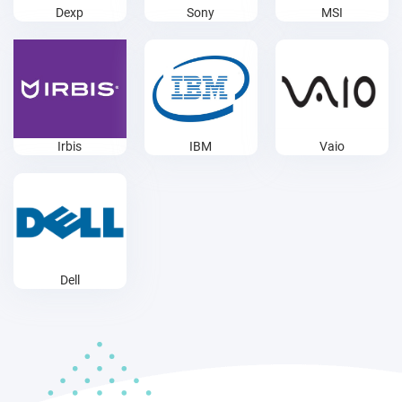
Dexp
Sony
MSI
Irbis
IBM
Vaio
Dell