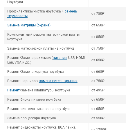
Ноутбуки
Профилактика/Чистка ноутбука +
замена
от 750₽
термопасты
Замена матрицы (экрана)
от 650₽
Компонентный ремонт материнской платы
от 850₽
ноутбука
Замена материнской платы на ноутбуке
от 750₽
Ремонт/Замена разъемов (
питания
, USB, HDMI,
от 650₽
Lan, VGA и др.)
Ремонт/Замена корпуса ноутбука
от 665₽
Ремонт шарниров,
замена петель крышки
от 750₽
Ремонт
/замена клавиатуры ноутбука
от 495₽
Ремонт блока питания ноутбука
от 650₽
Ремонт системы питания на ноутбуке
от 650₽
Замена процессора ноутбука
от 550₽
Ремонт видеокарты ноутбука, BGA пайка,
от 1750₽