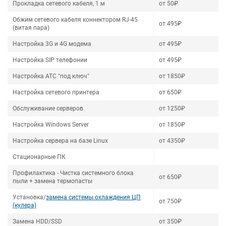
Прокладка сетевого кабеля, 1 м
от 50₽
Обжим сетевого кабеля коннектором RJ-45
от 495₽
(витая пара)
Настройка 3G и 4G модема
от 495₽
Настройка SIP телефонии
от 495₽
Настройка АТС "под ключ"
от 1850₽
Настройка сетевого принтера
от 650₽
Обслуживание серверов
от 1250₽
Настройка Windows Server
от 1850₽
Настройка сервера на базе Linux
от 4350₽
Стационарные ПК
Профилактика - Чистка системного блока
от 650₽
пыли + замена термопасты
Установка/
замена системы охлаждения ЦП
от 750₽
(кулера)
Замена HDD/SSD
от 350₽