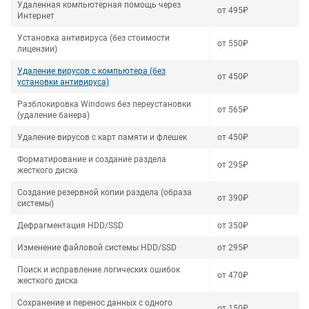
Удаленная компьютерная помощь через
от 495₽
Интернет
Установка антивируса (без стоимости
от 550₽
лицензии)
Удаление вирусов с компьютера (без
от 450₽
установки антивируса)
Разблокировка Windows без переустановки
от 565₽
(удаление банера)
Удаление вирусов с карт памяти и флешек
от 450₽
Форматирование и создание раздела
от 295₽
жесткого диска
Создание резервной копии раздела (образа
от 390₽
системы)
Дефрагментация HDD/SSD
от 350₽
Изменение файловой системы HDD/SSD
от 295₽
Поиск и исправление логических ошибок
от 470₽
жесткого диска
Сохранение и перенос данных с одного
от 150₽