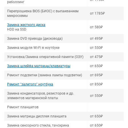
реболлинг
Перепрошивка BIOS (БИОС) с выпаиванием
от 1785₽
микросхемы
Замена жесткого диска
от 580₽
HDD на SSD
Замена DVD привода (дисковода)
от 495₽
Замена модуля Wi-Fi в ноутбуке
от 550₽
Установка/Замена оперативной памяти (ОЗУ)
от 475₽
Замена шлейфа матрицы/клавиатуры
от 650₽
Ремонт подсветки (замена лампы подсветки)
от 695₽
Ремонт "залитого" ноутбука
от 850₽
Замена конденсаторов, резисторов и др.
от 550₽
элементов материнской платы
Ремонт планшетов
Замена матрицы дисплея планшета
от 650₽
Замена сенсорного стекла, тачскрина
от 650₽