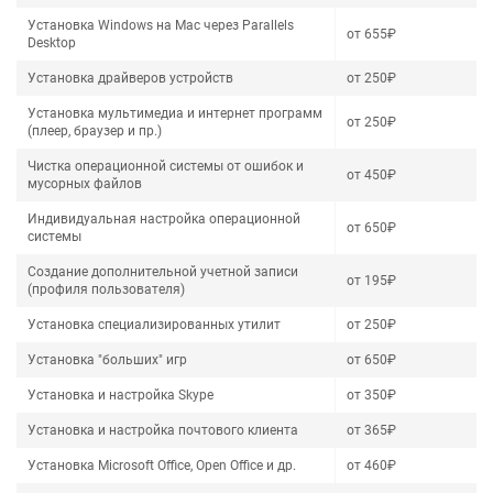
Установка Windows на Mac через Parallels
от 655₽
Desktop
Установка драйверов устройств
от 250₽
Установка мультимедиа и интернет программ
от 250₽
(плеер, браузер и пр.)
Чистка операционной системы от ошибок и
от 450₽
мусорных файлов
Индивидуальная настройка операционной
от 650₽
системы
Создание дополнительной учетной записи
от 195₽
(профиля пользователя)
Установка специализированных утилит
от 250₽
Установка "больших" игр
от 650₽
Установка и настройка Skype
от 350₽
Установка и настройка почтового клиента
от 365₽
Установка Microsoft Office, Open Office и др.
от 460₽