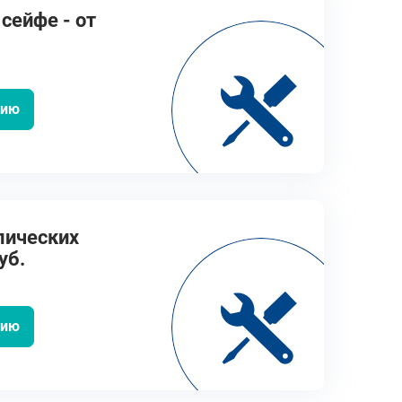
сейфе - от
цию
лических
уб.
цию