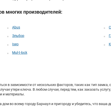
ов многих производителей:
Abus
C
Эльбор
Г
Iseo
K
Mul-t-lock
ся в зависимости от нескольких факторов, таких как тип замка, 
лучае утери ключа. В любом случае, перед тем, как заказать услугу
ги и материалы.
дом во всему городу Барнаул и пригороду и убедитесь, что ваша 