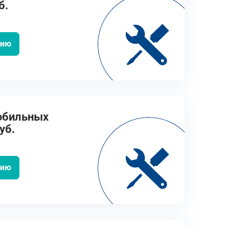
б.
цию
обильных
уб.
цию