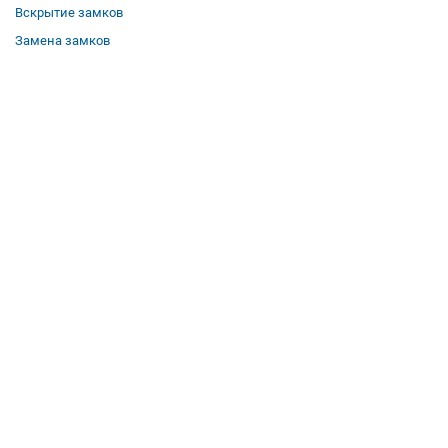
Вскрытие замков
Замена замков
О компании
Гарантии
Отзывы
Вакансии
Контакты
Все услуги
Полезная информация
Где мы работаем
КОНТАКТЫ
Телефон:
8 (958) 579-50-51
Режим работы: